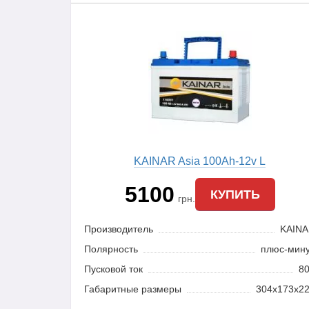
KAINAR Asia 100Ah-12v L
5100
КУПИТЬ
грн.
Производитель
KAIN
Полярность
плюс-мин
Пусковой ток
8
Габаритные размеры
304x173x2