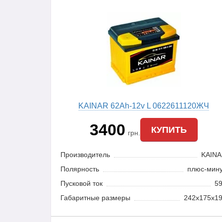
KAINAR 62Ah-12v L 0622611120ЖЧ
3400
КУПИТЬ
грн.
Производитель
KAIN
Полярность
плюс-мин
Пусковой ток
5
Габаритные размеры
242x175x1