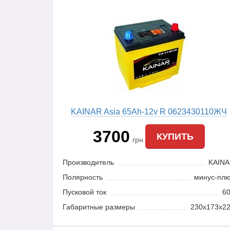
KAINAR Asia 65Ah-12v R 0623430110ЖЧ
3700
КУПИТЬ
грн.
Производитель
KAIN
Полярность
минус-пл
Пусковой ток
6
Габаритные размеры
230x173x2