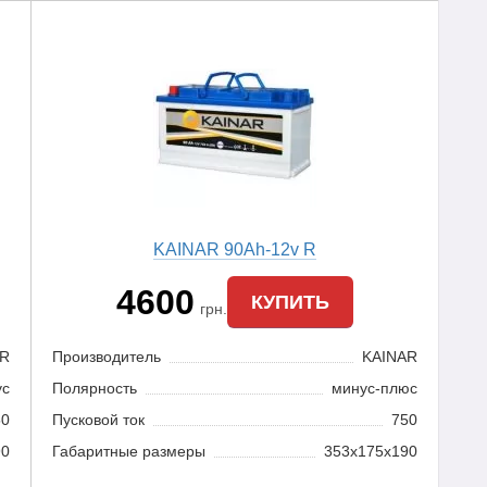
KAINAR 90Ah-12v R
4600
КУПИТЬ
грн.
AR
Производитель
KAINAR
ус
Полярность
минус-плюс
50
Пусковой ток
750
90
Габаритные размеры
353x175x190