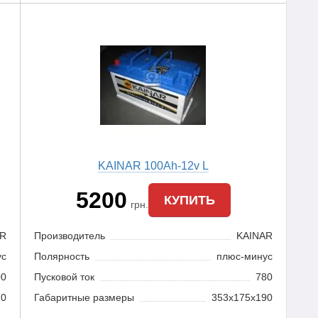
KAINAR 100Ah-12v L
5200
КУПИТЬ
грн.
AR
Производитель
KAINAR
ус
Полярность
плюс-минус
00
Пусковой ток
780
20
Габаритные размеры
353x175x190