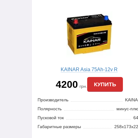
KAINAR Asia 75Ah-12v R
4200
КУПИТЬ
грн.
Производитель
KAIN
Полярность
минус-пл
Пусковой ток
6
Габаритные размеры
258x173x2