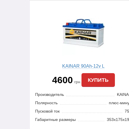
KAINAR 90Ah-12v L
4600
КУПИТЬ
грн.
Производитель
KAIN
Полярность
плюс-мин
Пусковой ток
7
Габаритные размеры
353x175x1