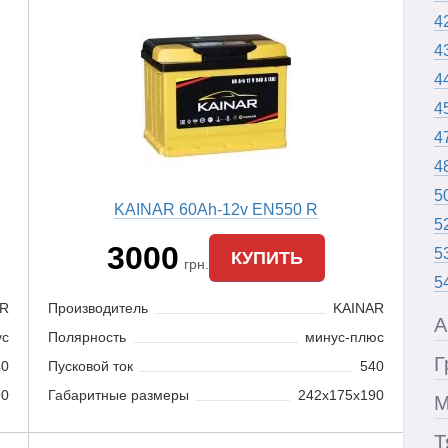
4
4
4
4
4
4
5
KAINAR 60Ah-12v EN550 R
5
3000
5
КУПИТЬ
грн.
5
AR
Производитель
KAINAR
А
ус
Полярность
минус-плюс
Г
40
Пусковой ток
540
90
Габаритные размеры
242x175x190
М
Т