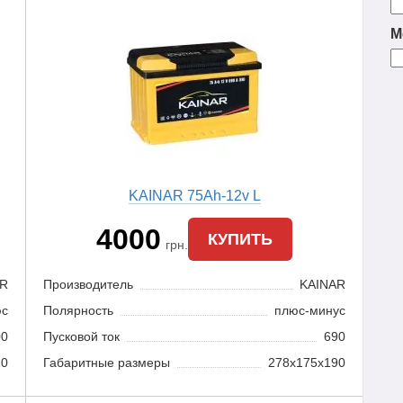
М
KAINAR 75Ah-12v L
4000
КУПИТЬ
грн.
AR
Производитель
KAINAR
юс
Полярность
плюс-минус
00
Пусковой ток
690
20
Габаритные размеры
278x175x190