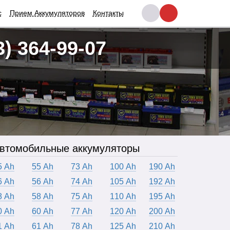
с
Прием Аккумуляторов
Контакты
3) 364-99-07
втомобильные аккумуляторы
5 Ah
55 Ah
73 Ah
100 Ah
190 Ah
6 Ah
56 Ah
74 Ah
105 Ah
192 Ah
8 Ah
58 Ah
75 Ah
110 Ah
195 Ah
0 Ah
60 Ah
77 Ah
120 Ah
200 Ah
1 Ah
61 Ah
78 Ah
125 Ah
210 Ah