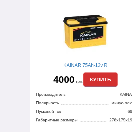
KAINAR 75Ah-12v R
4000
КУПИТЬ
грн.
Производитель
KAIN
Полярность
минус-пл
Пусковой ток
6
Габаритные размеры
278x175x1