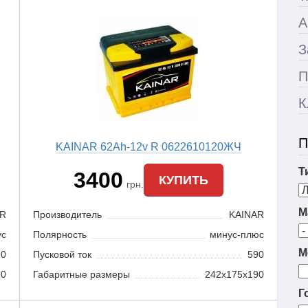
А
З
П
К
П
KAINAR 62Ah-12v R 0622610120ЖЧ
Т
3400
КУПИТЬ
грн.
М
AR
Производитель
KAINAR
ус
Полярность
минус-плюс
М
90
Пусковой ток
590
90
Габаритные размеры
242x175x190
Г