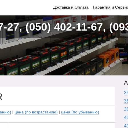
Доставка и Оплата
Гарантия и Серви
7-27, (050) 402-11-67, (09
А
3
R
3
3
ванию)
|
цена (по возрастанию)
|
цена (по убыванию)
4
4