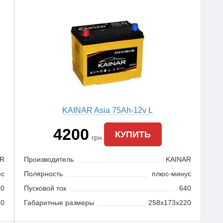
KAINAR Asia 75Ah-12v L
4200
КУПИТЬ
грн.
AR
Производитель
KAINAR
юс
Полярность
плюс-минус
90
Пусковой ток
640
90
Габаритные размеры
258x173x220