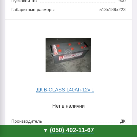
Пусковой ток
900
Габаритные размеры
513x189x223
ДК B-CLASS 140Ah-12v L
Нет в наличии
Производитель
ДК
(050) 402-11-67
Полярность
плюс-минус
▼