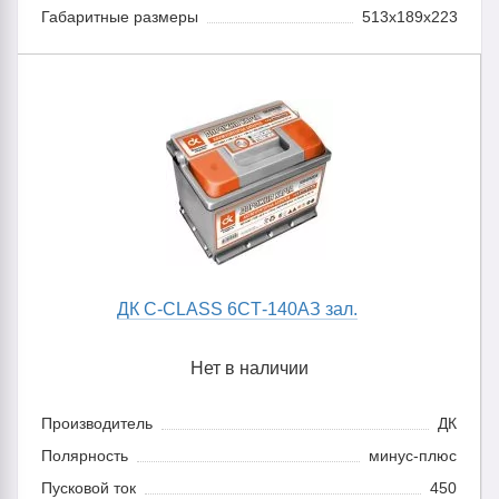
Габаритные размеры
513x189x223
ДК C-CLASS 6CТ-140АЗ зал.
Нет в наличии
Производитель
ДК
Полярность
минус-плюс
Пусковой ток
450