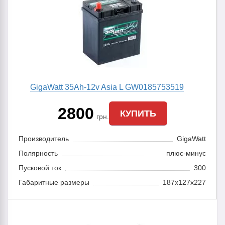
GigaWatt 35Аh-12v Asia L GW0185753519
2800
КУПИТЬ
грн.
Производитель
GigaWatt
Полярность
плюс-минус
Пусковой ток
300
Габаритные размеры
187x127x227