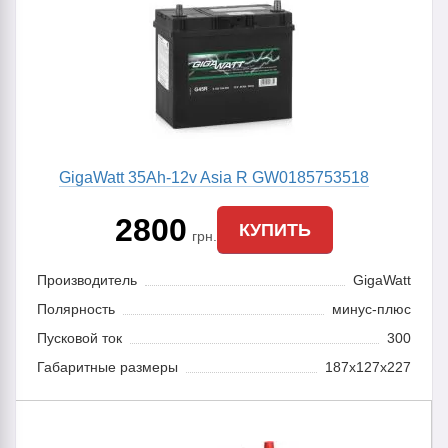
GigaWatt 35Аh-12v Asia R GW0185753518
2800
КУПИТЬ
грн.
Производитель
GigaWatt
Полярность
минус-плюс
Пусковой ток
300
Габаритные размеры
187x127x227