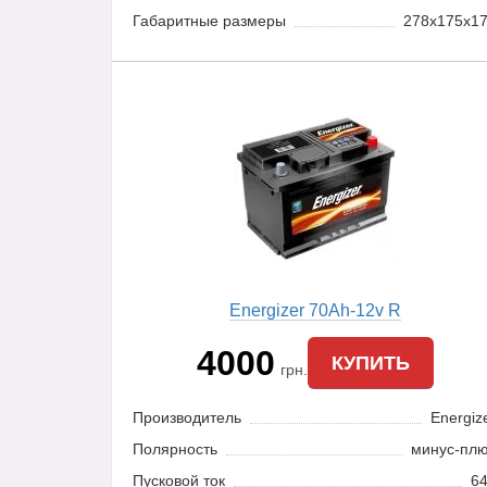
Габаритные размеры
278x175x1
Energizer 70Ah-12v R
4000
КУПИТЬ
грн.
Производитель
Energiz
Полярность
минус-пл
Пусковой ток
6