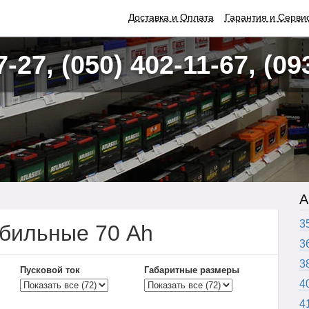
Доставка и Оплата
Гарантия и Серви
7-27, (050) 402-11-67, (09
А
3
бильные 70 Ah
3
3
Пусковой ток
Габаритные размеры
4
4