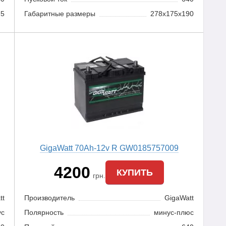
75
Габаритные размеры
278x175x190
GigaWatt 70Ah-12v R GW0185757009
4200
КУПИТЬ
грн.
tt
Производитель
GigaWatt
ус
Полярность
минус-плюс