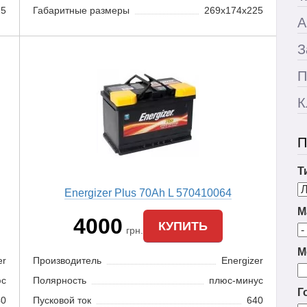
25
Габаритные размеры
269x174x225
А
З
П
К
П
Т
Energizer Plus 70Ah L 570410064
М
4000
КУПИТЬ
грн.
М
er
Производитель
Energizer
юс
Полярность
плюс-минус
Г
40
Пусковой ток
640