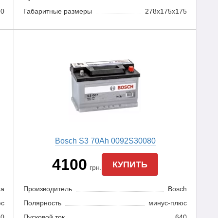
90
Габаритные размеры
278x175x175
Bosch S3 70Ah 0092S30080
4100
КУПИТЬ
грн.
ta
Производитель
Bosch
юс
Полярность
минус-плюс
40
Пусковой ток
640