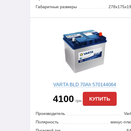
Габаритные размеры
278x175x1
VARTA BLD 70Ah 570144064
4100
КУПИТЬ
грн.
Производитель
Var
Полярность
минус-пл
Пусковой ток
6