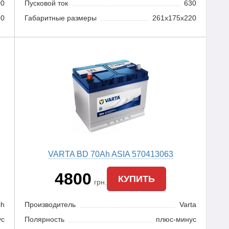
00
Пусковой ток
630
90
Габаритные размеры
261x175x220
VARTA BD 70Ah ASIA 570413063
4800
КУПИТЬ
грн.
ch
Производитель
Varta
ус
Полярность
плюс-минус