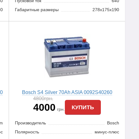
40
Пусковой ток
640
90
Габаритные размеры
278x175x190
70
Bosch S4 Silver 70Ah ASIA 0092S40260
4800
грн.
4000
КУПИТЬ
грн.
mm
Производитель
Bosch
юс
Полярность
минус-плюс