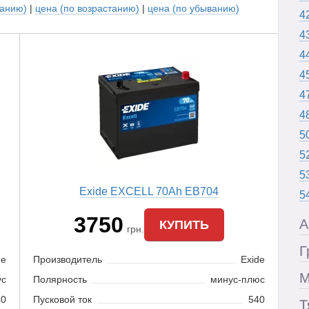
ванию)
|
цена (по возрастанию)
|
цена (по убыванию)
4
4
4
4
4
4
5
5
5
Exide EXCELL 70Ah EB704
5
3750
А
КУПИТЬ
грн.
Г
de
Производитель
Exide
М
ус
Полярность
минус-плюс
40
Пусковой ток
540
Т