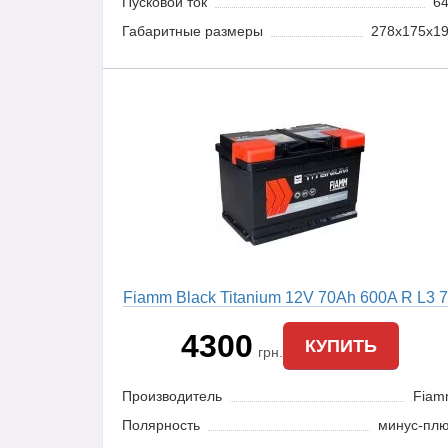
Пусковой ток
6
Габаритные размеры
278x175x1
Fiamm Black Titanium 12V 70Ah 600A R L3 
4300
КУПИТЬ
грн.
Производитель
Fia
Полярность
минус-пл