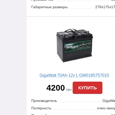
Габаритные размеры
278x175x1
GigaWatt 70Ah-12v L GW0185757010
4200
КУПИТЬ
грн.
Производитель
GigaWa
Полярность
плюс-мин