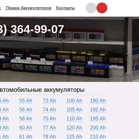
с
Прием Аккумуляторов
Контакты
3) 364-99-07
втомобильные аккумуляторы
5 Ah
55 Ah
73 Ah
100 Ah
190 Ah
6 Ah
56 Ah
74 Ah
105 Ah
192 Ah
8 Ah
58 Ah
75 Ah
110 Ah
195 Ah
0 Ah
60 Ah
77 Ah
120 Ah
200 Ah
1 Ah
61 Ah
78 Ah
125 Ah
210 Ah