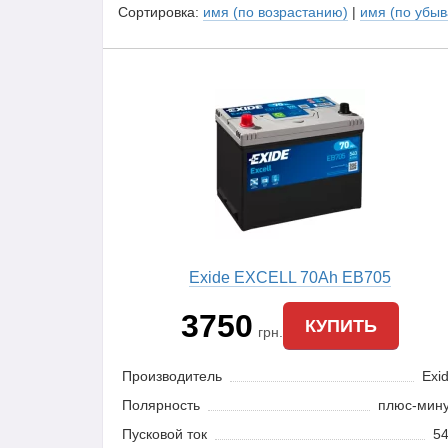
Сортировка:
имя (по возрастанию)
|
имя (по убы
Exide EXCELL 70Ah EB705
3750
КУПИТЬ
грн.
Производитель
Exi
Полярность
плюс-мин
Пусковой ток
5