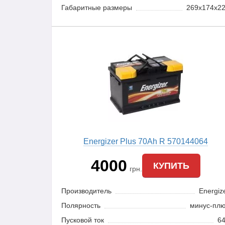
Габаритные размеры
269x174x2
Energizer Plus 70Ah R 570144064
4000
КУПИТЬ
грн.
Производитель
Energiz
Полярность
минус-пл
Пусковой ток
6