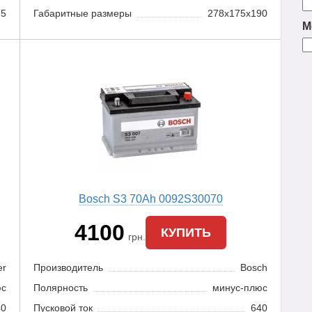
75
Габаритные размеры
278x175x190
М
Bosch S3 70Ah 0092S30070
4100
КУПИТЬ
грн.
er
Производитель
Bosch
юс
Полярность
минус-плюс
40
Пусковой ток
640