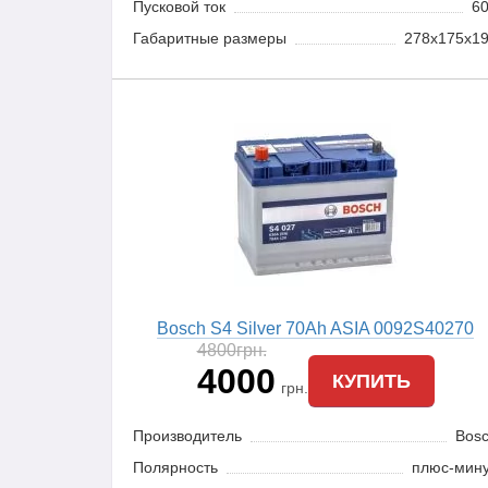
Пусковой ток
6
Габаритные размеры
278x175x1
Bosch S4 Silver 70Ah ASIA 0092S40270
4800
грн.
4000
КУПИТЬ
грн.
Производитель
Bos
Полярность
плюс-мин