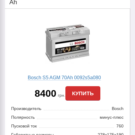
Ah
Bosch S5 AGM 70Ah 0092s5a080
8400
КУПИТЬ
грн.
Производитель
Bosch
Полярность
минус-плюс
Пусковой ток
760
Габаритные размеры
278x175x190