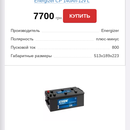
Energizer CP 140Ah-12v L
7700
КУПИТЬ
грн.
Производитель
Energizer
Полярность
плюс-минус
Пусковой ток
800
Габаритные размеры
513x189x223