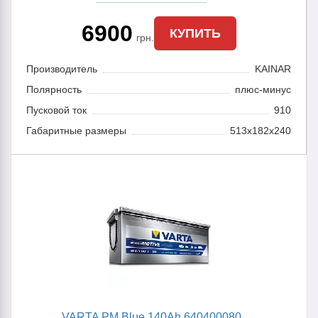
6900
КУПИТЬ
грн.
Производитель
KAINAR
Полярность
плюс-минус
Пусковой ток
910
Габаритные размеры
513x182x240
VARTA PM Blue 140Ah 640400080