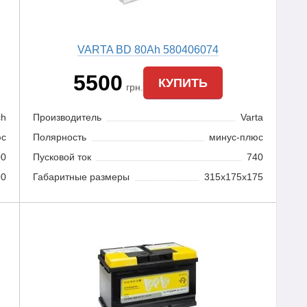
VARTA BD 80Ah 580406074
5500
КУПИТЬ
грн.
ch
Производитель
Varta
юс
Полярность
минус-плюс
00
Пусковой ток
740
90
Габаритные размеры
315x175x175