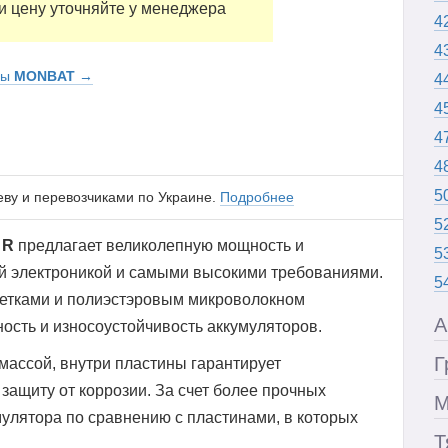
и цену уточняйте у менеджера
4
4
ры
MONBAT
→
4
4
4
4
5
еву и перевозчиками по Украине.
Подробнее
5
 R
предлагает великолепную мощность и
5
й электроникой и самыми высокими требованиями.
5
етками и полиэстэровым микроволокном
А
ость и износоустойчивость аккумуляторов.
Г
массой, внутри пластины гарантирует
защиту от коррозии. За счет более прочных
М
мулятора по сравнению с пластинами, в которых
Т