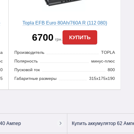
)
Topla EFB Euro 80Ah/760A R (112 080)
6700
КУПИТЬ
грн.
sa
Производитель
TOPLA
юс
Полярность
минус-плюс
20
Пусковой ток
800
75
Габаритные размеры
315x175x190
40 Ампер
Купить аккумулятор 62 Амп