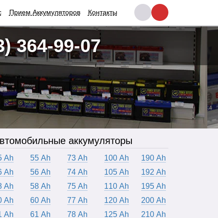
с
Прием Аккумуляторов
Контакты
3) 364-99-07
втомобильные аккумуляторы
5 Ah
55 Ah
73 Ah
100 Ah
190 Ah
6 Ah
56 Ah
74 Ah
105 Ah
192 Ah
8 Ah
58 Ah
75 Ah
110 Ah
195 Ah
0 Ah
60 Ah
77 Ah
120 Ah
200 Ah
1 Ah
61 Ah
78 Ah
125 Ah
210 Ah