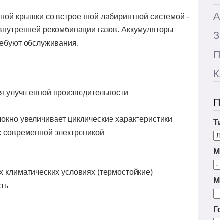
А
ной крышки со встроенной лабиринтной системой -
внутренней рекомбинации газов. Аккумуляторы
З
ребуют обслуживания.
П
К
я улучшенной производительности
П
окно увеличивает циклические характеристики
Т
с современной электроникой
М
х климатических условиях (термостойкие)
М
сть
Г