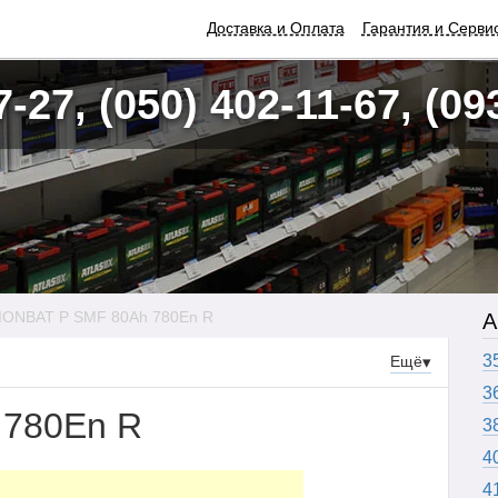
Доставка и Оплата
Гарантия и Серви
7-27, (050) 402-11-67, (09
ONBAT P SMF 80Ah 780En R
А
3
Ещё
▾
3
780En R
3
4
4