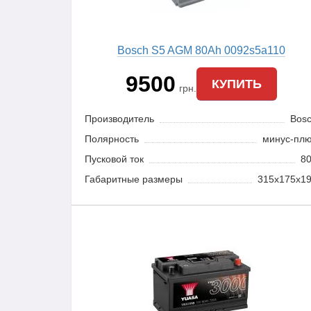
Bosch S5 AGM 80Ah 0092s5a110
9500
КУПИТЬ
грн.
Производитель
Bos
Полярность
минус-пл
Пусковой ток
8
Габаритные размеры
315x175x1