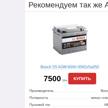
Рекомендуем так же 
Bosch S5 AGM 60Ah 0092s5a050
7500
КУПИТЬ
грн.
Производитель
Bos
Полярность
минус-пл
Пусковой ток
6