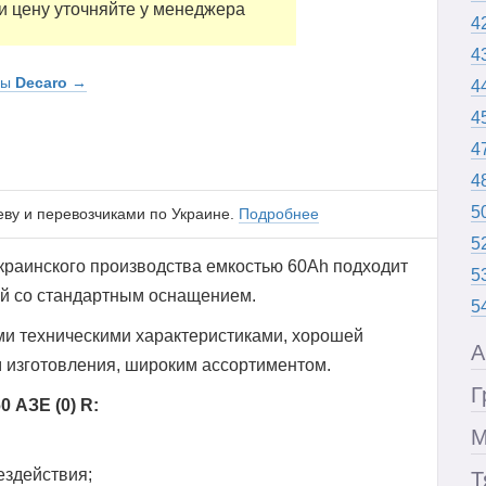
и цену уточняйте у менеджера
4
4
ры
Decaro
→
4
4
4
4
5
еву и перевозчиками по Украине.
Подробнее
5
краинского производства емкостью 60Ah подходит
5
й со стандартным оснащением.
5
ми техническими характеристиками, хорошей
А
 изготовления, широким ассортиментом.
Г
0 АЗЕ (0) R:
М
ездействия;
Т