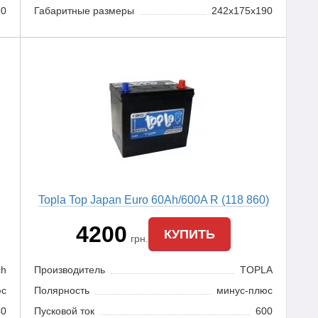
90
Габаритные размеры
242x175x190
Topla Top Japan Euro 60Ah/600A R (118 860)
4200
КУПИТЬ
грн.
ch
Производитель
TOPLA
юс
Полярность
минус-плюс
40
Пусковой ток
600