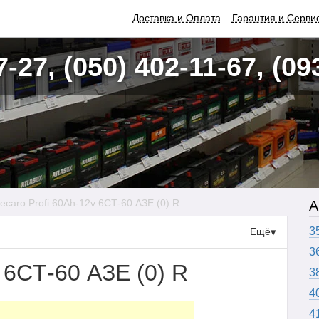
Доставка и Оплата
Гарантия и Серви
7-27, (050) 402-11-67, (09
ecaro Profi 60Ah-12v 6CТ-60 АЗЕ (0) R
А
3
Ещё
▾
3
 6CТ-60 АЗЕ (0) R
3
4
4