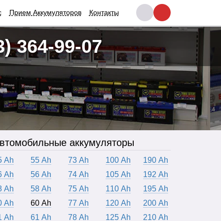
с
Прием Аккумуляторов
Контакты
3) 364-99-07
втомобильные аккумуляторы
5 Ah
55 Ah
73 Ah
100 Ah
190 Ah
6 Ah
56 Ah
74 Ah
105 Ah
192 Ah
8 Ah
58 Ah
75 Ah
110 Ah
195 Ah
0 Ah
60 Ah
77 Ah
120 Ah
200 Ah
1 Ah
61 Ah
78 Ah
125 Ah
210 Ah