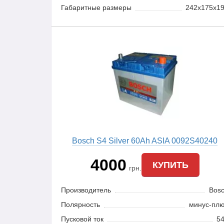
Габаритные размеры
242x175x1
Bosch S4 Silver 60Ah ASIA 0092S40240
4000
КУПИТЬ
грн.
Производитель
Bos
Полярность
минус-пл
Пусковой ток
5