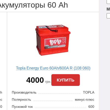
Акумуляторы 60 Ah
М
Topla Energy Euro 60Ah/600A R (108 060)
4000
КУПИТЬ
грн.
ch
Производитель
TOPLA
юс
Полярность
минус-плюс
80
Пусковой ток
600