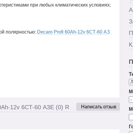
ктеристиками при любых климатических условиях;
А
З
ной полярностью:
Decaro Profi 60Ah-12v 6CТ-60 АЗ
П
К
П
Т
М
0Ah-12v 6CТ-60 АЗЕ (0) R
Написать отзыв
М
Г