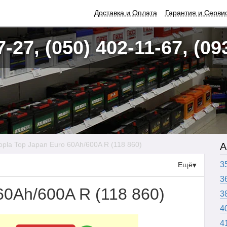
Доставка и Оплата
Гарантия и Серви
7-27, (050) 402-11-67, (09
opla Top Japan Euro 60Ah/600A R (118 860)
А
3
Ещё
▾
3
60Ah/600A R (118 860)
3
4
4