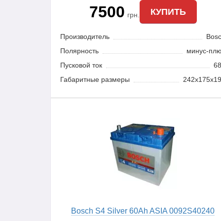
7500
КУПИТЬ
грн.
Производитель
Bos
Полярность
минус-пл
Пусковой ток
6
Габаритные размеры
242x175x1
Bosch S4 Silver 60Ah ASIA 0092S40240