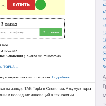
0
КУПИТЬ
4
грн.
4
4
й заказ
4
Отправить
4
4
4 мес
5
аты продажи
5
во: Словения
(Tovarna Akumulatorskih
5
ры
TOPLA
→
5
А
еву и перевозчиками по Украине.
Подробнее
Г
ся на заводе TAB-Topla в Словении. Аккумуляторы
М
ванием последних инноваций в технологии
Т