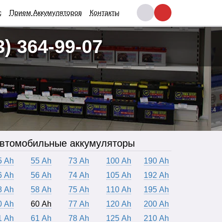
с
Прием Аккумуляторов
Контакты
3) 364-99-07
втомобильные аккумуляторы
5 Ah
55 Ah
73 Ah
100 Ah
190 Ah
6 Ah
56 Ah
74 Ah
105 Ah
192 Ah
8 Ah
58 Ah
75 Ah
110 Ah
195 Ah
0 Ah
60 Ah
77 Ah
120 Ah
200 Ah
1 Ah
61 Ah
78 Ah
125 Ah
210 Ah