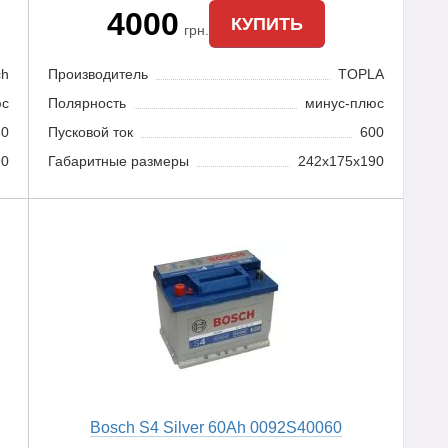
4000
КУПИТЬ
грн.
ch
Производитель
TOPLA
юс
Полярность
минус-плюс
80
Пусковой ток
600
90
Габаритные размеры
242x175x190
Bosch S4 Silver 60Ah 0092S40060