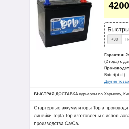
420
Быстры
+38
Гарантия: 2
(2 года) с д
Производст
Baterij d.d.)
Другие това
БЫСТРАЯ ДОСТАВКА
курьером по Харькову, Ки
Стартерные аккумуляторы Topla производят
линейки Topla Top изготовлены с использо
производства Ca/Ca.