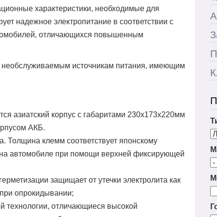
ационные характеристики, необходимые для
А
ирует надежное электропитание в соответствии с
З
втомобилей, отличающихся повышенным
П
ым необслуживаемым источникам питания, имеющим
К
П
тся азиатский корпус с габаритами 230x173x220мм
Т
орпусом АКБ.
. Толщина клемм соответствует японскому
М
я на автомобиле при помощи верхней фиксирующей
М
ерметизации защищает от утечки электролита как
и при опрокидывании;
ой технологии, отличающиеся высокой
Г