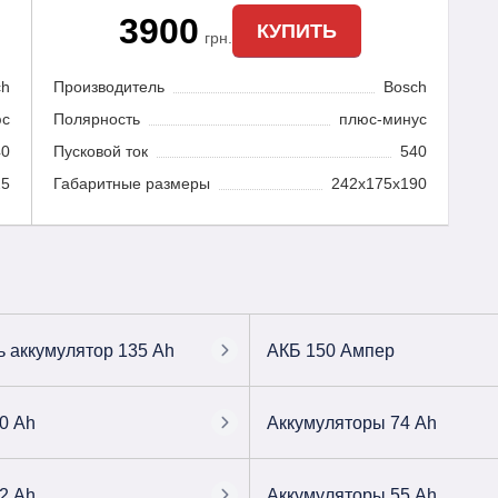
3900
КУПИТЬ
грн.
ch
Производитель
Bosch
юс
Полярность
плюс-минус
40
Пусковой ток
540
25
Габаритные размеры
242x175x190
ь аккумулятор 135 Ah
АКБ 150 Ампер
0 Ah
Аккумуляторы 74 Ah
2 Ah
Аккумуляторы 55 Ah