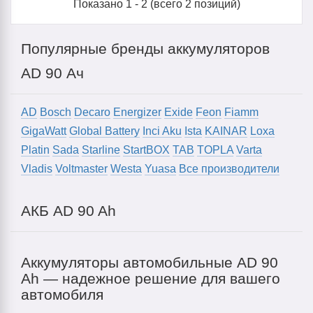
Показано
1
-
2
(всего
2
позиций)
Популярные бренды аккумуляторов
AD 90 Ач
AD
Bosch
Decaro
Energizer
Exide
Feon
Fiamm
GigaWatt
Global Battery
Inci Aku
Ista
KAINAR
Loxa
Platin
Sada
Starline
StartBOX
TAB
TOPLA
Varta
Vladis
Voltmaster
Westa
Yuasa
Все производители
АКБ AD 90 Ah
Аккумуляторы автомобильные AD 90
Ah — надежное решение для вашего
автомобиля