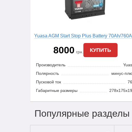
Yuasa AGM Start Stop Plus Battery 70Ah/760A
(YBX9096)
8000
КУПИТЬ
грн.
Производитель
Yua
Полярность
минус-пл
Пусковой ток
7
Габаритные размеры
278x175x1
Популярные разделы