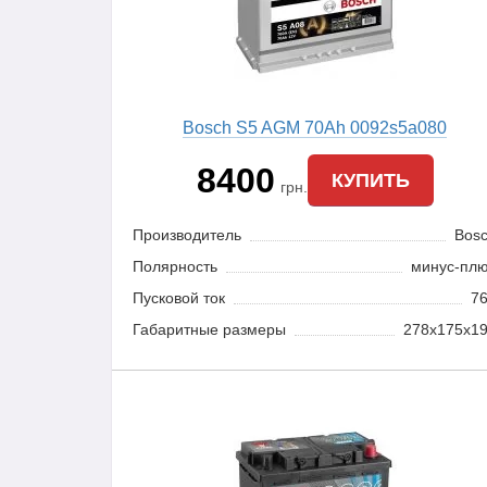
Bosch S5 AGM 70Ah 0092s5a080
8400
КУПИТЬ
грн.
Производитель
Bos
Полярность
минус-пл
Пусковой ток
7
Габаритные размеры
278x175x1