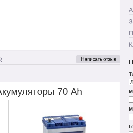
А
З
П
К
R
Написать отзыв
П
Т
Акумуляторы 70 Ah
М
М
Г