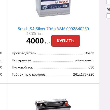
М
Bosch S4 Silver 70Ah ASIA 0092S40260
4800
грн.
4000
КУПИТЬ
грн.
ch
Производитель
Bosch
юс
Полярность
минус-плюс
60
Пусковой ток
630
90
Габаритные размеры
261x175x220