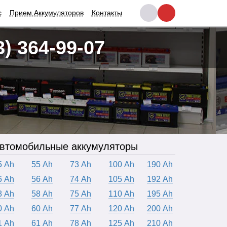
с
Прием Аккумуляторов
Контакты
3) 364-99-07
втомобильные аккумуляторы
5 Ah
55 Ah
73 Ah
100 Ah
190 Ah
6 Ah
56 Ah
74 Ah
105 Ah
192 Ah
8 Ah
58 Ah
75 Ah
110 Ah
195 Ah
0 Ah
60 Ah
77 Ah
120 Ah
200 Ah
1 Ah
61 Ah
78 Ah
125 Ah
210 Ah