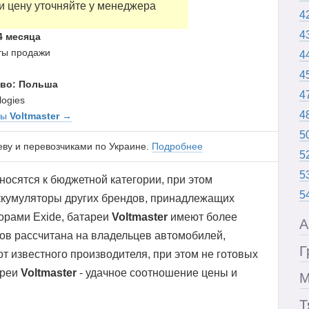
и цену уточняйте у менеджера
4
4
4 месяца
аты продажи
4
4
во: Польша
4
logies
4
ры
Voltmaster
→
5
еву и перевозчиками по Украине.
Подробнее
5
5
осятся к бюджетной категории, при этом
5
 аккумуляторы других брендов, принадлежащих
торами Exide, батареи
Voltmaster
имеют более
А
ров рассчитана на владельцев автомобилей,
Г
 известного производителя, при этом не готовых
ареи
Voltmaster
- удачное соотношение цены и
М
Т