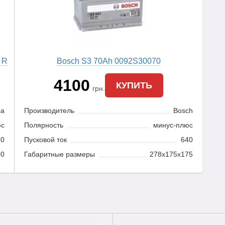
 R
Bosch S3 70Ah 0092S30070
4100
КУПИТЬ
грн.
sa
Производитель
Bosch
юс
Полярность
минус-плюс
60
Пусковой ток
640
90
Габаритные размеры
278x175x175