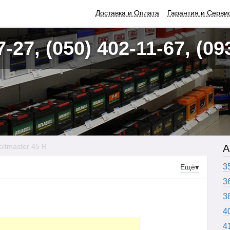
Доставка и Оплата
Гарантия и Серви
7-27, (050) 402-11-67, (09
oltmaster 45 R
А
3
Ещё
▾
3
3
4
4