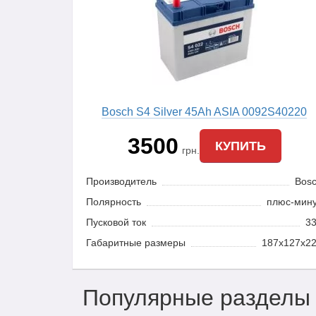
Bosch S4 Silver 45Ah ASIA 0092S40220
3500
КУПИТЬ
грн.
Производитель
Bos
Полярность
плюс-мин
Пусковой ток
3
Габаритные размеры
187x127x2
Популярные разделы