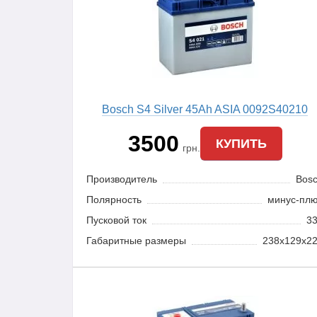
Bosch S4 Silver 45Ah ASIA 0092S40210
3500
КУПИТЬ
грн.
Производитель
Bos
Полярность
минус-пл
Пусковой ток
3
Габаритные размеры
238x129x2