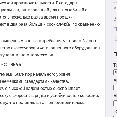
ысокой производительности. Благодаря
А
циально адаптированной для автомобилей с
атель несколько раз за время поездки,
З
ют в два раза больший срок службы по сравнению
П
К
повышенным энергопотреблением, от чего бы оно
жество аксессуаров и установленного оборудования
П
рекуперативного торможения.
 6СТ-85Ah:
Т
емами Start-stop начального уровня.
М
 немецкими стандартами качества.
® с высокой надежностью обеспечивает
окую скорость зарядки и устойчивость к коррозии.
М
ому, что поставлялся автопроизводителем.
Г