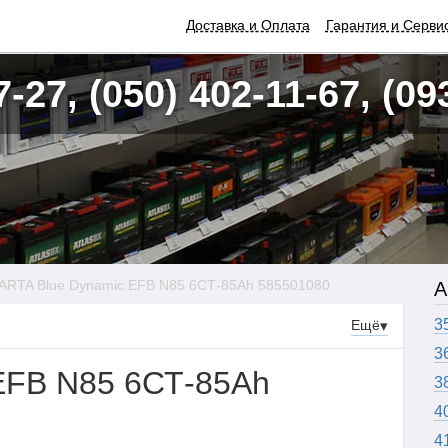
Доставка и Оплата
Гарантия и Серви
7-27, (050) 402-11-67, (09
ARTA Blue Dynamic EFB N85 6СТ-85Ah 585501080
А
3
Ещё
▾
3
EFB N85 6СТ-85Ah
3
4
4