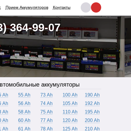
с
Прием Аккумуляторов
Контакты
3) 364-99-07
втомобильные аккумуляторы
5 Ah
55 Ah
73 Ah
100 Ah
190 Ah
6 Ah
56 Ah
74 Ah
105 Ah
192 Ah
8 Ah
58 Ah
75 Ah
110 Ah
195 Ah
0 Ah
60 Ah
77 Ah
120 Ah
200 Ah
1 Ah
61 Ah
78 Ah
125 Ah
210 Ah