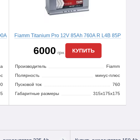
00A
Fiamm Titanium Pro 12V 85Ah 760A R L4B 85P
6000
КУПИТЬ
грн.
sa
Производитель
Fiamm
юс
Полярность
минус-плюс
00
Пусковой ток
760
75
Габаритные размеры
315x175x175