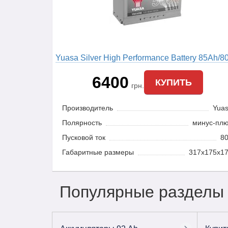
Yuasa Silver High Performance Battery 85Ah/8
R (YBX5110)
6400
КУПИТЬ
грн.
Производитель
Yua
Полярность
минус-пл
Пусковой ток
8
Габаритные размеры
317x175x1
Популярные разделы