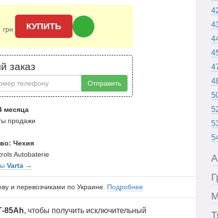
4
0
4
КУПИТЬ
грн.
4
4
й заказ
4
4
Отправить
5
5
4 месяца
аты продажи
5
5
во: Чехия
rols Autobaterie
А
ры
Varta
→
Г
еву и перевозчиками по Украине.
Подробнее
М
Т-85Ah
, чтобы получить исключительный
Т