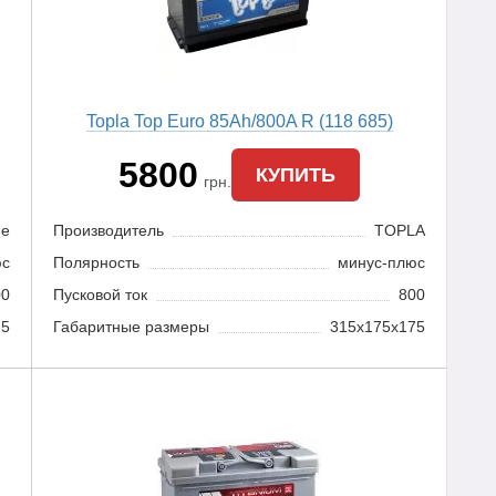
Topla Top Euro 85Ah/800A R (118 685)
5800
КУПИТЬ
грн.
de
Производитель
TOPLA
юс
Полярность
минус-плюс
00
Пусковой ток
800
75
Габаритные размеры
315x175x175