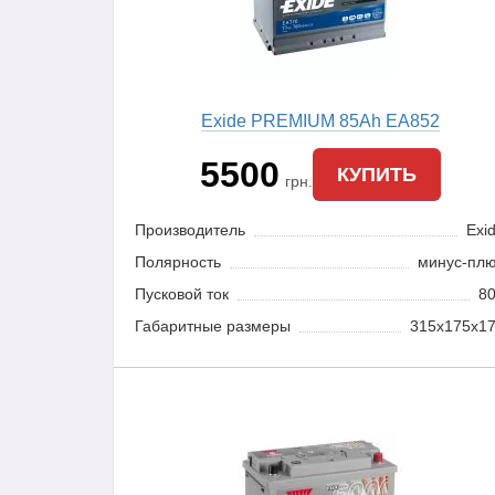
Exide PREMIUM 85Ah EA852
5500
КУПИТЬ
грн.
Производитель
Exi
Полярность
минус-пл
Пусковой ток
8
Габаритные размеры
315x175x1