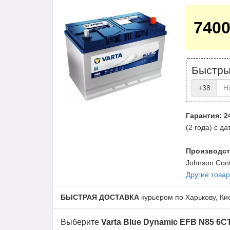
740
Быстры
+38
Гарантия: 2
(2 года) с д
Производст
Johnson Cont
Другие това
БЫСТРАЯ ДОСТАВКА
курьером по Харькову, Ки
Выберите
Varta Blue Dynamic EFB N85 6С