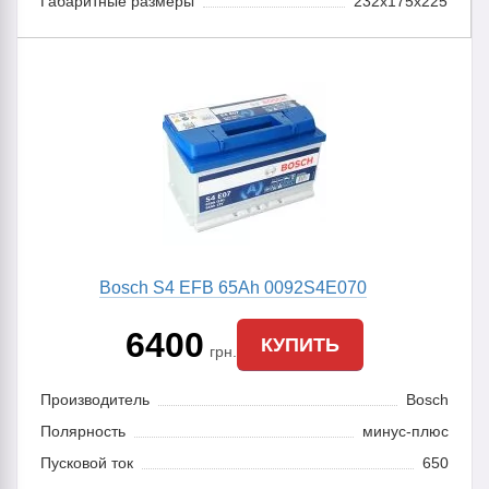
Габаритные размеры
232x175x225
Bosch S4 EFB 65Ah 0092S4E070
6400
КУПИТЬ
грн.
Производитель
Bosch
Полярность
минус-плюс
Пусковой ток
650