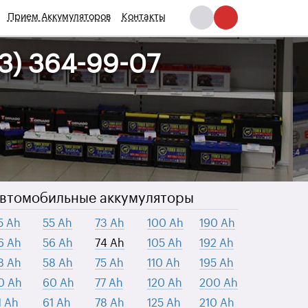
Прием Аккумуляторов
Контакты
93) 364-99-07
втомобильные аккумуляторы
5 Ah
55 Ah
73 Ah
100 Ah
190 Ah
6 Ah
56 Ah
74 Ah
105 Ah
192 Ah
8 Ah
58 Ah
75 Ah
110 Ah
195 Ah
0 Ah
60 Ah
77 Ah
120 Ah
200 Ah
1 Ah
61 Ah
78 Ah
125 Ah
210 Ah