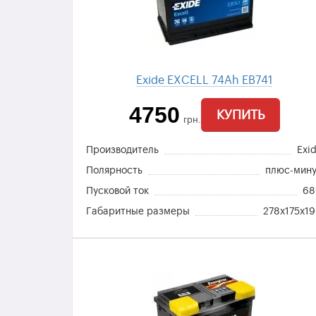
Exide EXCELL 74Ah EB741
4750
КУПИТЬ
грн.
Производитель
Exi
Полярность
плюс-мин
Пусковой ток
6
Габаритные размеры
278x175x1