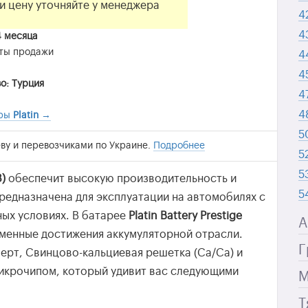
и цену уточняйте у менеджера
4
4
4 месяца
аты продажи
4
4
о: Турция
4
4
ары
Platin
→
5
ву и перевозчиками по Украине.
Подробнее
5
5
8)
обеспечит высокую производительность и
5
редназначена для эксплуатации на автомобилях с
ых условиях. В батарее
Platin Battery Prestige
А
менные достижения аккумуляторной отрасли.
Г
ерт, Свинцово-кальциевая решетка (Са/Са) и
микрочипом, который удивит вас следующими
М
Т