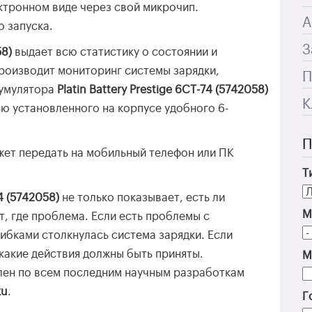
ктронном виде через свой микрочип.
А
о запуска.
З
58)
выдает всю статистику о состоянии и
производит мониторинг системы зарядки,
П
кумулятора
Platin Battery Prestige 6СТ-74 (5742058)
К
ю установленного на корпусе удобного 6-
П
ет передать на мобильный телефон или ПК
Т
74 (5742058)
не только показывает, есть ли
М
, где проблема. Если есть проблемы с
ибками столкнулась система зарядки. Если
 какие действия должны быть приняты.
М
лен по всем последним научным разработкам
ku
.
Г