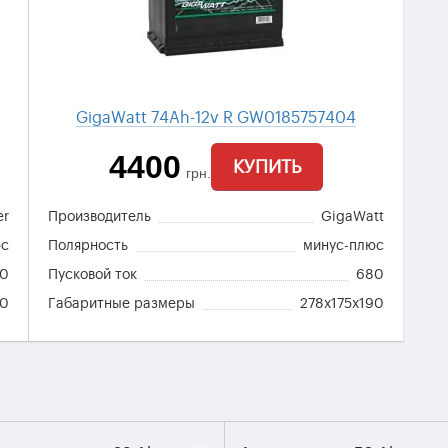
GigaWatt 74Ah-12v R GW0185757404
4400
КУПИТЬ
грн.
er
Производитель
GigaWatt
юс
Полярность
минус-плюс
80
Пусковой ток
680
90
Габаритные размеры
278x175x190