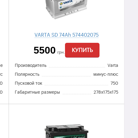
VARTA SD 74Ah 574402075
5500
КУПИТЬ
грн.
de
Производитель
Varta
ус
Полярность
минус-плюс
80
Пусковой ток
750
90
Габаритные размеры
278x175x175