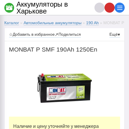
Аккумуляторы в
Харькове
Каталог
»
Автомобильные аккумуляторы
»
190 Ah
» MONBAT P S
☆
Добавить в избранное
↗
Поделиться
Ещё
▾
MONBAT P SMF 190Ah 1250En
Наличие и цену уточняйте у менеджера