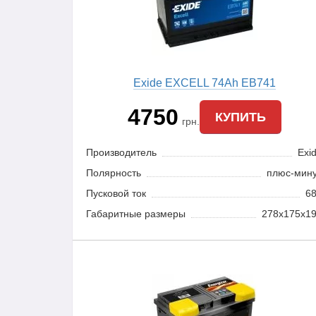
Exide EXCELL 74Ah EB741
4750
КУПИТЬ
грн.
Производитель
Exi
Полярность
плюс-мин
Пусковой ток
6
Габаритные размеры
278x175x1