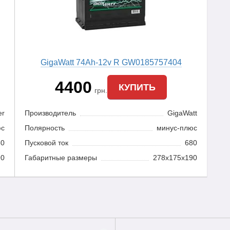
GigaWatt 74Ah-12v R GW0185757404
4400
КУПИТЬ
грн.
er
Производитель
GigaWatt
юс
Полярность
минус-плюс
80
Пусковой ток
680
90
Габаритные размеры
278x175x190