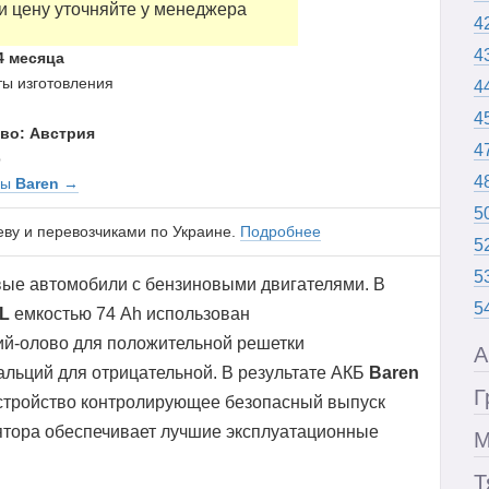
и цену уточняйте у менеджера
4
4
4 месяца
аты изготовления
4
4
во: Австрия
4
p
4
ры
Baren
→
5
еву и перевозчиками по Украине.
Подробнее
5
5
вые автомобили с бензиновыми двигателями. В
5
 L
емкостью 74 Ah использован
й-олово для положительной решетки
А
альций для отрицательной. В результате АКБ
Baren
Г
устройство контролирующее безопасный выпуск
лятора обеспечивает лучшие эксплуатационные
М
Т