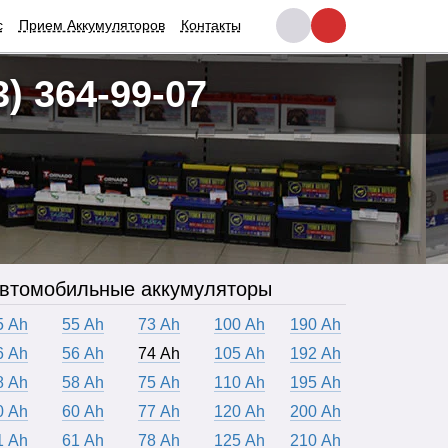
с
Прием Аккумуляторов
Контакты
3) 364-99-07
втомобильные аккумуляторы
5 Ah
55 Ah
73 Ah
100 Ah
190 Ah
6 Ah
56 Ah
74 Ah
105 Ah
192 Ah
8 Ah
58 Ah
75 Ah
110 Ah
195 Ah
0 Ah
60 Ah
77 Ah
120 Ah
200 Ah
1 Ah
61 Ah
78 Ah
125 Ah
210 Ah