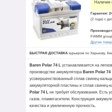
Наличие 
Гарантия: 2
(2 года) с д
Производст
FIAMM grou
Другие това
БЫСТРАЯ ДОСТАВКА
курьером по Харькову, Ки
Baren Polar 74 L
устанавливается на легко
производстве аккумулятора
Baren Polar 74
усовершенствованный сплав свинец-кальци
аккумуляторной пластины и сплав свинец-к
Polar 74 L
не требует обслуживания. Есть 
газов, пламегасители. Конструкция аккуму
качества и увеличенную прочность.