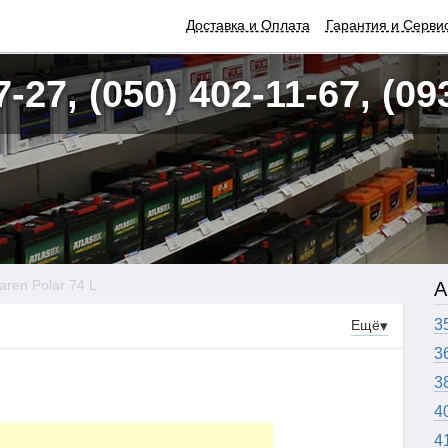
Доставка и Оплата
Гарантия и Серви
7-27, (050) 402-11-67, (09
aren Polar 74 L
А
3
Ещё
▾
3
3
4
4