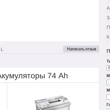
А
З
П
К
 L
Написать отзыв
П
Т
Акумуляторы 74 Ah
М
М
Г