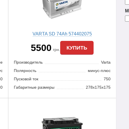
М
VARTA SD 74Ah 574402075
5500
КУПИТЬ
грн.
de
Производитель
Varta
ус
Полярность
минус-плюс
80
Пусковой ток
750
90
Габаритные размеры
278x175x175