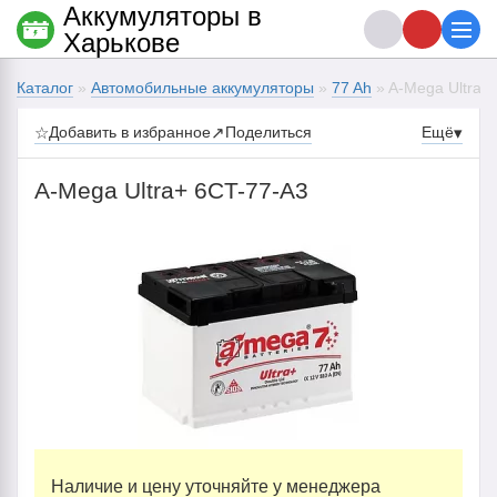
Аккумуляторы в
Харькове
Каталог
»
Автомобильные аккумуляторы
»
77 Ah
» A-Mega Ultra+
☆
Добавить в избранное
↗
Поделиться
Ещё
▾
A-Mega Ultra+ 6CT-77-А3
Наличие и цену уточняйте у менеджера