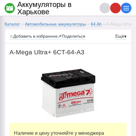
Аккумуляторы в
Харькове
Каталог
»
Автомобильные аккумуляторы
»
64 Ah
» A-Mega Ultra+
☆
Добавить в избранное
↗
Поделиться
Ещё
▾
A-Mega Ultra+ 6CT-64-А3
Наличие и цену уточняйте у менеджера