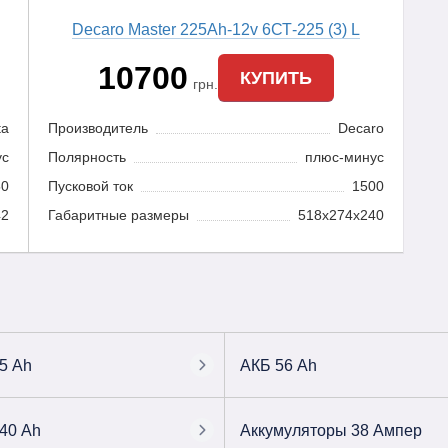
Decaro Master 225Ah-12v 6СТ-225 (3) L
10700
КУПИТЬ
грн.
ta
Производитель
Decaro
ус
Полярность
плюс-минус
50
Пусковой ток
1500
42
Габаритные размеры
518x274x240
5 Ah
АКБ 56 Ah
40 Ah
Аккумуляторы 38 Ампер