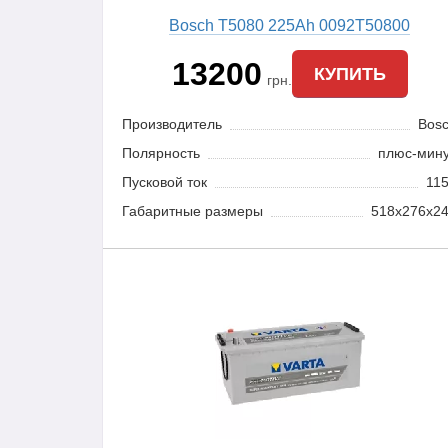
Bosch T5080 225Ah 0092Т50800
13200
КУПИТЬ
грн.
Производитель
Bos
Полярность
плюс-мин
Пусковой ток
11
Габаритные размеры
518x276x2