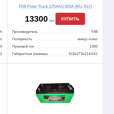
TAB Polar Truck 225Ah/1300A (951 912)
13300
КУПИТЬ
грн.
ch
Производитель
TAB
ус
Полярность
минус-плюс
50
Пусковой ток
1300
42
Габаритные размеры
518х273х214/241