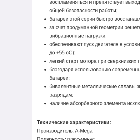
воспламеняться и препятствует выход
общей безопасности работы;
батареи этой серии быстро восстанав
за счет продуманной геометрии решет
вибрационные нагрузки;
обеспечивают пуск двигателя в услови
до +55 оС);
легкий старт мотора при сверхнизких т
благодаря использованию современных
батареи;
бивалентные металлические сплавы з
разрядам;
наличие абсорберного элемента исклю
Технические характеристики:
Производитель: A-Mega
Полярность: плюс-минус