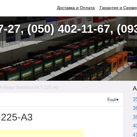
Доставка и Оплата
Гарантия и Серви
7-27, (050) 402-11-67, (09
A-Mega Standard 6СТ-225-А3
А
3
Ещё
▾
3
-225-А3
3
4
4