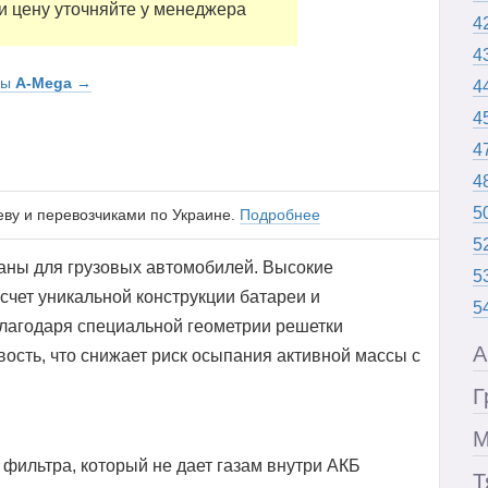
и цену уточняйте у менеджера
4
4
ры
A-Mega
→
4
4
4
4
5
еву и перевозчиками по Украине.
Подробнее
5
аны для грузовых автомобилей. Высокие
5
счет уникальной конструкции батареи и
5
лагодаря специальной геометрии решетки
А
сть, что снижает риск осыпания активной массы с
Г
М
фильтра, который не дает газам внутри АКБ
Т