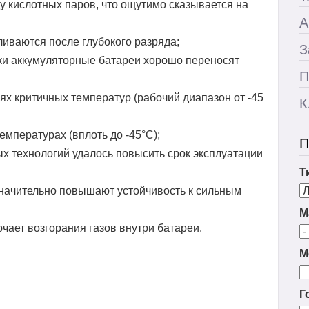
у кислотных паров, что ощутимо сказывается на
А
ливаются после глубокого разряда;
З
ки аккумуляторные батареи хорошо переносят
П
ях критичных температур (рабочий диапазон от -45
К
емпературах (вплоть до -45°С);
П
 технологий удалось повысить срок эксплуатации
Т
начительно повышают устойчивость к сильным
М
чает возгорания газов внутри батареи.
М
Г