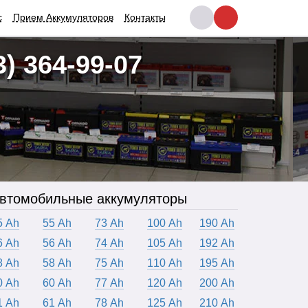
с
Прием Аккумуляторов
Контакты
3) 364-99-07
втомобильные аккумуляторы
5 Ah
55 Ah
73 Ah
100 Ah
190 Ah
6 Ah
56 Ah
74 Ah
105 Ah
192 Ah
8 Ah
58 Ah
75 Ah
110 Ah
195 Ah
0 Ah
60 Ah
77 Ah
120 Ah
200 Ah
1 Ah
61 Ah
78 Ah
125 Ah
210 Ah