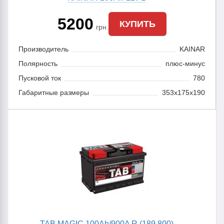
5200
КУПИТЬ
грн.
Производитель
KAINAR
Полярность
плюс-минус
Пусковой ток
780
Габаритные размеры
353x175x190
TAB MAGIC 100Ah/900A R (189 800)