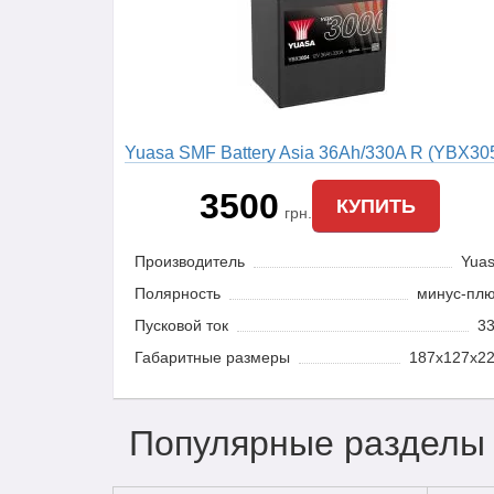
Yuasa SMF Battery Asia 36Ah/330A R (YBX30
3500
КУПИТЬ
грн.
Производитель
Yua
Полярность
минус-пл
Пусковой ток
3
Габаритные размеры
187x127x2
Популярные разделы