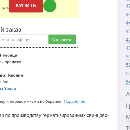
0
КУПИТЬ
4
грн.
4
4
й заказ
4
Отправить
4
4
4 месяца
5
аты продажи
5
5
во: Япония
, Inc
5
ры
Yuasa
→
А
еву и перевозчиками по Украине.
Подробнее
Г
ер по производству герметизированных свинцово-
М
Т