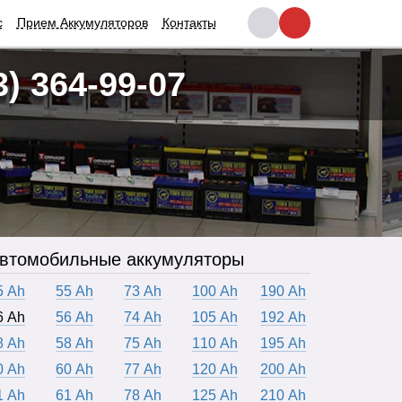
с
Прием Аккумуляторов
Контакты
3) 364-99-07
втомобильные аккумуляторы
5 Ah
55 Ah
73 Ah
100 Ah
190 Ah
6 Ah
56 Ah
74 Ah
105 Ah
192 Ah
8 Ah
58 Ah
75 Ah
110 Ah
195 Ah
0 Ah
60 Ah
77 Ah
120 Ah
200 Ah
1 Ah
61 Ah
78 Ah
125 Ah
210 Ah