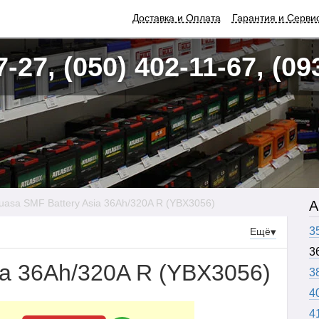
Доставка и Оплата
Гарантия и Серви
7-27, (050) 402-11-67, (09
uasa SMF Battery Asia 36Ah/320A R (YBX3056)
А
3
Ещё
▾
3
ia 36Ah/320A R (YBX3056)
3
4
4