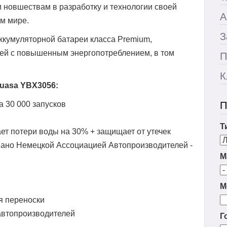
 новшествам в разработку и технологии своей
А
ем мире.
З
кумуляторной батареи класса Premium,
ей с повышенным энергопотреблением, в том
П
К
uasa YBX3056:
а 30 000 запусков
П
Т
т потери воды на 30% + защищает от утечек
вано Немецкой Ассоциацией Автопроизводителей -
М
М
я переноски
автопроизводителей
Г