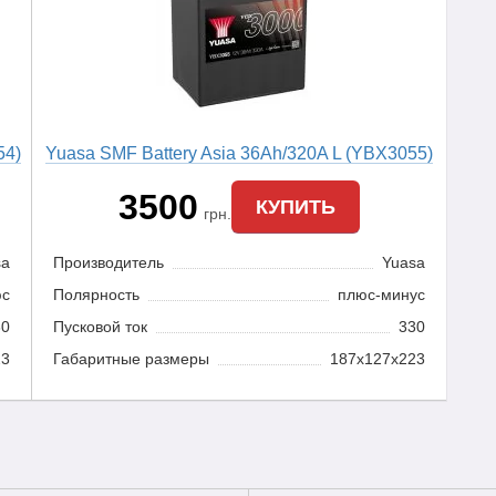
54)
Yuasa SMF Battery Asia 36Ah/320A L (YBX3055)
3500
КУПИТЬ
грн.
sa
Производитель
Yuasa
юс
Полярность
плюс-минус
30
Пусковой ток
330
23
Габаритные размеры
187x127x223