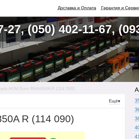
Доставка и Оплата
Гарантия и Серви
7-27, (050) 402-11-67, (09
opla AGM Euro 95Ah850A R (114 090)
А
3
Ещё
▾
3
50A R (114 090)
3
4
4