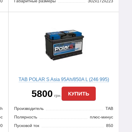
90
Габаритные размеры
302х172х223
TAB POLAR S Asia 95Ah/850A L (246 995)
5800
КУПИТЬ
грн.
ch
Производитель
TAB
юс
Полярность
плюс-минус
00
Пусковой ток
850