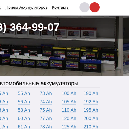
с
Прием Аккумуляторов
Контакты
3) 364-99-07
втомобильные аккумуляторы
5 Ah
55 Ah
73 Ah
100 Ah
190 Ah
6 Ah
56 Ah
74 Ah
105 Ah
192 Ah
8 Ah
58 Ah
75 Ah
110 Ah
195 Ah
0 Ah
60 Ah
77 Ah
120 Ah
200 Ah
1 Ah
61 Ah
78 Ah
125 Ah
210 Ah