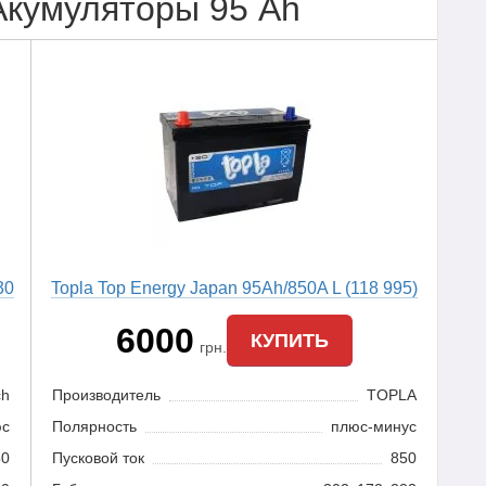
Акумуляторы 95 Ah
30
Topla Top Energy Japan 95Ah/850A L (118 995)
6000
КУПИТЬ
грн.
ch
Производитель
TOPLA
юс
Полярность
плюс-минус
50
Пусковой ток
850