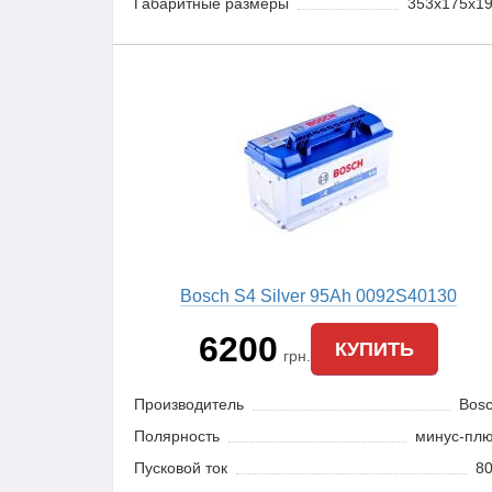
Габаритные размеры
353x175x1
Bosch S4 Silver 95Ah 0092S40130
6200
КУПИТЬ
грн.
Производитель
Bos
Полярность
минус-пл
Пусковой ток
8