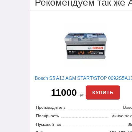
Рекомендуем так же 
Bosch S5 A13 AGM START/STOP 0092S5A1
11000
КУПИТЬ
грн.
Производитель
Bos
Полярность
минус-пл
Пусковой ток
8