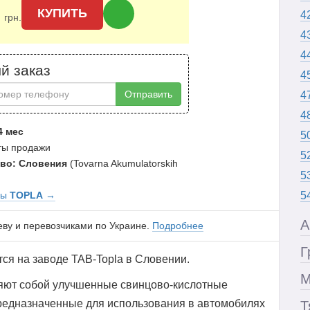
0
КУПИТЬ
4
грн.
4
4
й заказ
4
Отправить
4
4
4 мес
5
аты продажи
5
во: Словения
(Tovarna Akumulatorskih
5
ры
TOPLA
→
5
А
еву и перевозчиками по Украине.
Подробнее
Г
ся на заводе TAB-Topla в Словении.
М
яют собой улучшенные свинцово-кислотные
редназначенные для использования в автомобилях
Т