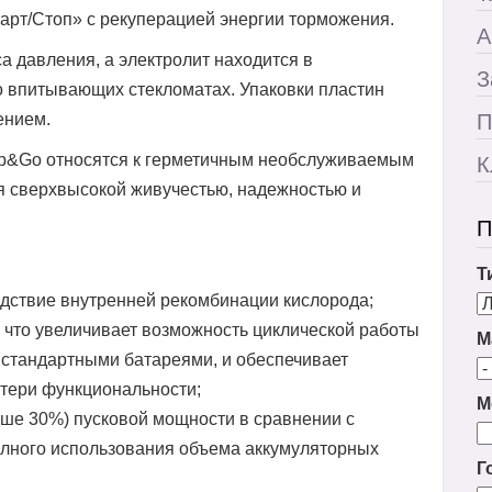
арт/Стоп» с рекуперацией энергии торможения.
А
 давления, а электролит находится в
З
о впитывающих стекломатах. Упаковки пластин
ением.
П
op&Go относятся к герметичным необслуживаемым
К
я сверхвысокой живучестью, надежностью и
П
Т
едствие внутренней рекомбинации кислорода;
 что увеличивает возможность циклической работы
М
о стандартными батареями, и обеспечивает
отери функциональности;
М
ше 30%) пусковой мощности в сравнении с
олного использования объема аккумуляторных
Г