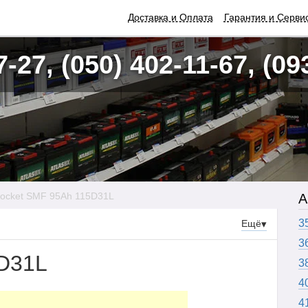
Доставка и Оплата
Гарантия и Серви
7-27, (050) 402-11-67, (09
ocket SMF 95Ah 115D31L
А
3
Ещё
▾
3
D31L
3
4
4