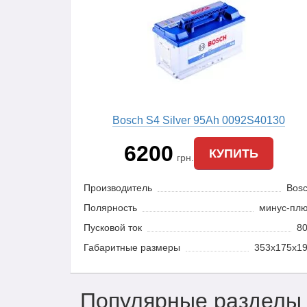
Bosch S4 Silver 95Ah 0092S40130
6200
КУПИТЬ
грн.
Производитель
Bos
Полярность
минус-пл
Пусковой ток
8
Габаритные размеры
353x175x1
Популярные разделы