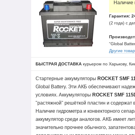
Наличие 
Гарантия: 2
(2 года) с д
Производст
“Global Batte
Другие това
БЫСТРАЯ ДОСТАВКА
курьером по Харькову, Ки
Стартерные аккумуляторы
ROCKET SMF 1
Global Battery. Эти АКБ обеспечивают над
условиях. Аккумуляторы
ROCKET SMF 115
"растяжной" решёткой пластин и содержат 
Наличие гидрометра и конвекторного сепар
аккумулятор среди аналогов. АКБ имеет ли
значительно прочнее обычного, запатентов