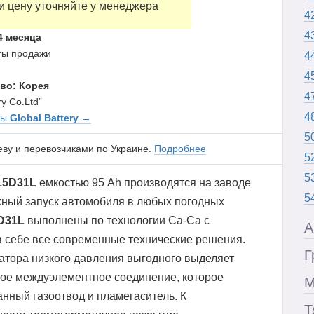
и цену уточняйте у менеджера
4
4
4 месяца
аты продажи
4
4
во: Корея
4
ry Co.Ltd”
4
ры
Global Battery
→
5
еву и перевозчиками по Украине.
Подробнее
5
5
15D31L
емкостью 95 Ah производятся на заводе
5
ежный запуск автомобиля в любых погодных
D31L
выполнены по технологии Ca-Ca c
А
в себе все современные технические решения.
Г
атора низкого давления выгодного выделяет
тое междуэлементное соединение, которое
М
анный газоотвод и пламегаситель. К
Т