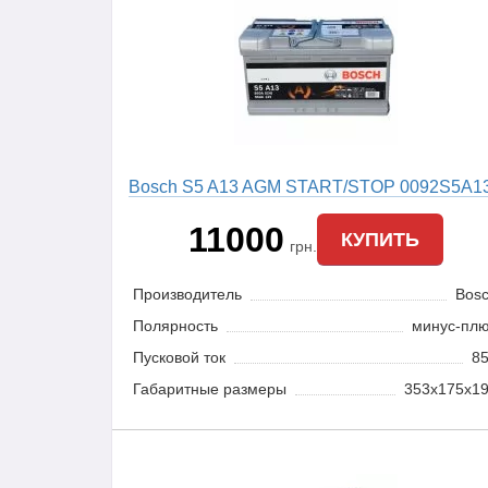
Bosch S5 A13 AGM START/STOP 0092S5A1
11000
КУПИТЬ
грн.
Производитель
Bos
Полярность
минус-пл
Пусковой ток
8
Габаритные размеры
353x175x1