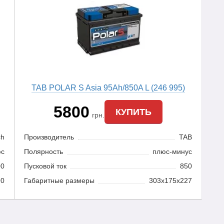
TAB POLAR S Asia 95Ah/850A L (246 995)
5800
КУПИТЬ
грн.
ch
Производитель
TAB
юс
Полярность
плюс-минус
00
Пусковой ток
850
90
Габаритные размеры
303x175x227