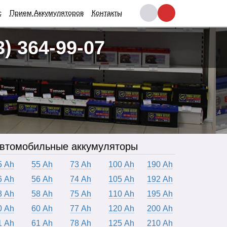
с
Прием Аккумуляторов
Контакты
3) 364-99-07
втомобильные аккумуляторы
5 Ah
55 Ah
73 Ah
100 Ah
190 Ah
6 Ah
56 Ah
74 Ah
105 Ah
192 Ah
8 Ah
58 Ah
75 Ah
110 Ah
195 Ah
0 Ah
60 Ah
77 Ah
120 Ah
200 Ah
1 Ah
61 Ah
78 Ah
125 Ah
210 Ah