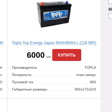
М
30
Topla Top Energy Japan 95Ah/850A L (118 995)
6000
КУПИТЬ
грн.
ch
Производитель
TOPLA
юс
Полярность
плюс-минус
50
Пусковой ток
850
90
Габаритные размеры
302х172х223