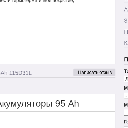
ести термогерметичное покрытие,
А
З
П
К
П
Т
5Ah 115D31L
Написать отзыв
М
Акумуляторы 95 Ah
М
Г