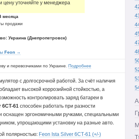
и цену уточняйте у менеджера
4
4
4 месяца
аты продажи
4
4
во: Украина (Днепропетровск)
4
4
ры
Feon
→
5
еву и перевозчиками по Украине.
Подробнее
5
5
мулятор с долгосрочной работой. За счёт наличия
5
обладает высокой коррозийной стойкостью, а
озможность контролировать заряд батареи в
А
r 6CT-61
способен работать при разности
Г
реи оснащен эргономичными ручками, специальными
дником, упрощающими установку на разные авто.
М
ной полярностью:
Feon Ista Silver 6CT-61 (+/-)
Т