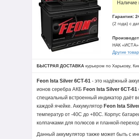
Наличие 
Гарантия: 2
(2 года) с д
Производст
НАК «ИСТА»
Другие това
БЫСТРАЯ ДОСТАВКА
курьером по Харькову, Ки
Feon Ista Silver 6CT-61
- это надёжный акку
ионов серебра АКБ
Feon Ista Silver 6CT-61
специальный встроенный индикатор даёт в
каждой ячейке. Аккумулятор
Feon Ista Silve
температур от -40С до +80С. Корпус бата
колпачками для полюсов и планкой-перехо
Данный аккумулятор также может быть с и