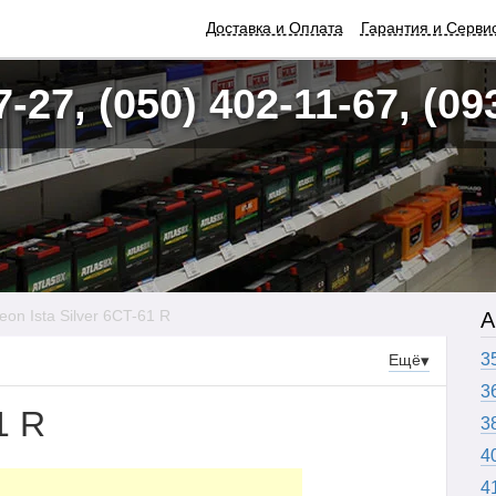
Доставка и Оплата
Гарантия и Серви
7-27, (050) 402-11-67, (09
eon Ista Silver 6CT-61 R
А
3
Ещё
▾
3
1 R
3
4
4