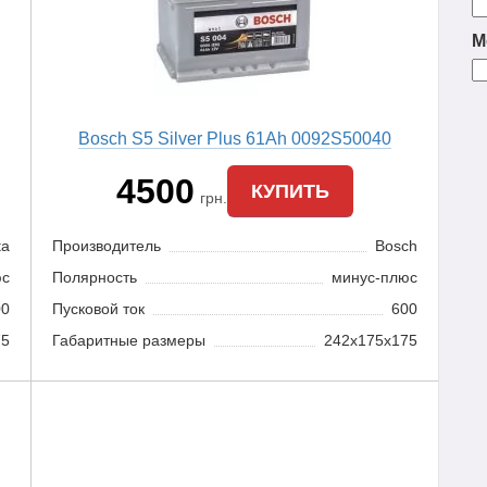
М
Bosch S5 Silver Plus 61Ah 0092S50040
4500
КУПИТЬ
грн.
ta
Производитель
Bosch
юс
Полярность
минус-плюс
00
Пусковой ток
600
75
Габаритные размеры
242x175x175