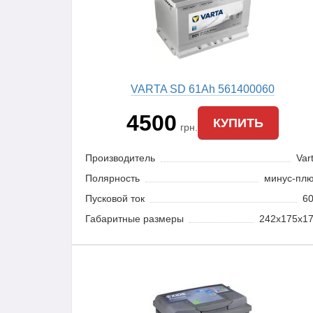
VARTA SD 61Ah 561400060
4500
КУПИТЬ
грн.
Производитель
Var
Полярность
минус-пл
Пусковой ток
6
Габаритные размеры
242x175x1