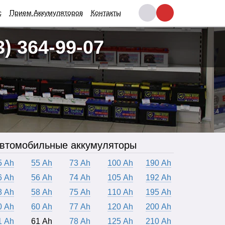
с
Прием Аккумуляторов
Контакты
3) 364-99-07
втомобильные аккумуляторы
5 Ah
55 Ah
73 Ah
100 Ah
190 Ah
6 Ah
56 Ah
74 Ah
105 Ah
192 Ah
8 Ah
58 Ah
75 Ah
110 Ah
195 Ah
0 Ah
60 Ah
77 Ah
120 Ah
200 Ah
1 Ah
61 Ah
78 Ah
125 Ah
210 Ah