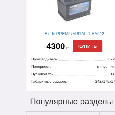
Exide PREMIUM 61Ah R EA612
4300
КУПИТЬ
грн.
Производитель
Exi
Полярность
минус-пл
Пусковой ток
6
Габаритные размеры
242x175x1
Популярные разделы