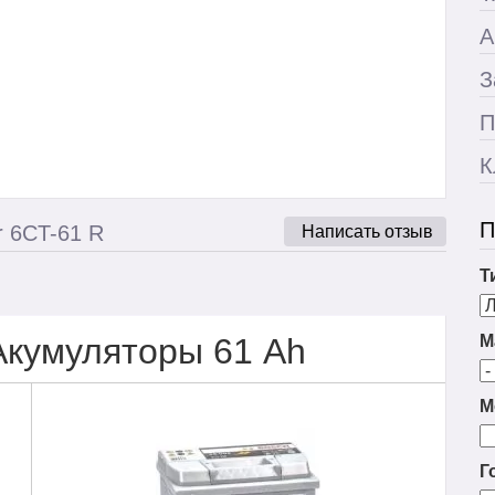
А
З
П
К
П
r 6CT-61 R
Написать отзыв
Т
Акумуляторы 61 Ah
М
М
Г