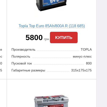
Topla Top Euro 85Ah/800A R (118 685)
5800
КУПИТЬ
грн.
de
Производитель
TOPLA
юс
Полярность
минус-плюс
00
Пусковой ток
800
75
Габаритные размеры
315x175x175