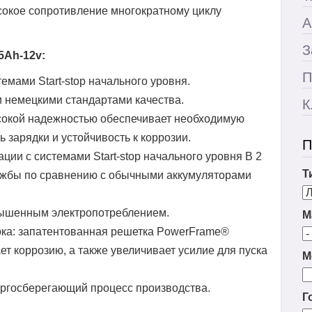
сокое сопротивление многократному циклу
А
З
5Ah-12v:
П
емами Start-stop начального уровня.
 немецкими стандартами качества.
К
сокой надежностью обеспечивает необходимую
 зарядки и устойчивость к коррозии.
П
ции с системами Start-stop начального уровня В 2
Т
ужбы по сравнению с обычными аккумуляторами
вышенным электропотреблением.
М
ока: запатентованная решетка PowerFrame®
ет коррозию, а также увеличивает усилие для пуска
М
ергосберегающий процесс производства.
Г