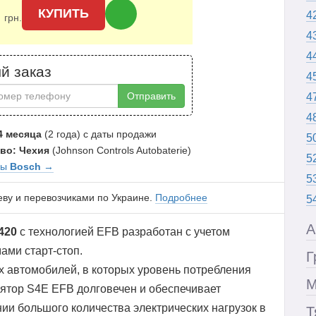
0
КУПИТЬ
4
грн.
4
4
й заказ
4
Отправить
4
4
4 месяца
(2 года) с даты продажи
5
во: Чехия
(Johnson Controls Autobaterie)
5
ры
Bosch
→
5
еву и перевозчиками по Украине.
Подробнее
5
А
420
с технологией EFB разработан с учетом
ами старт-стоп.
Г
х автомобилей, в которых уровень потребления
М
тор S4E EFB долговечен и обеспечивает
ии большого количества электрических нагрузок в
Т