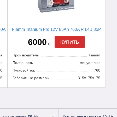
00A
Fiamm Titanium Pro 12V 85Ah 760A R L4B 85P
6000
КУПИТЬ
грн.
sa
Производитель
Fiamm
юс
Полярность
минус-плюс
00
Пусковой ток
760
75
Габаритные размеры
315x175x175