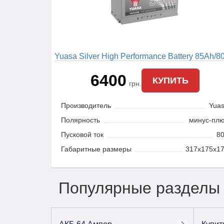
Yuasa Silver High Performance Battery 85Ah/8
R (YBX5110)
6400
КУПИТЬ
грн.
Производитель
Yua
Полярность
минус-пл
Пусковой ток
8
Габаритные размеры
317x175x1
Популярные разделы