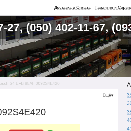
Доставка и Оплата
Гарантия и Серви
7-27, (050) 402-11-67, (09
osch S4 EFB 85Ah 0092S4E420
А
3
Ещё
▾
3
0092S4E420
3
4
4