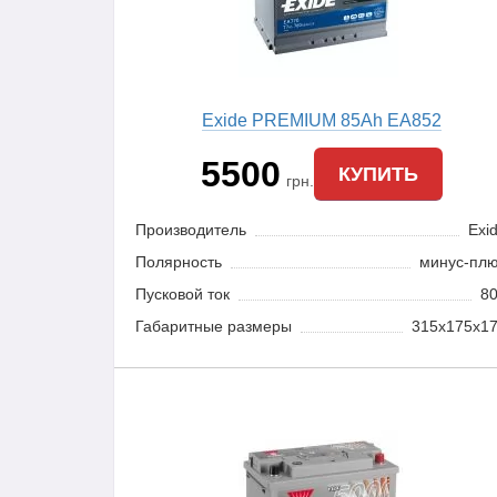
Exide PREMIUM 85Ah EA852
5500
КУПИТЬ
грн.
Производитель
Exi
Полярность
минус-пл
Пусковой ток
8
Габаритные размеры
315x175x1