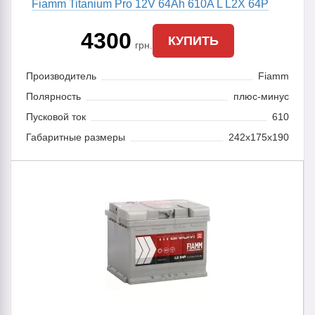
Fiamm Titanium Pro 12V 64Ah 610A L L2X 64P
4300
КУПИТЬ
грн.
Производитель
Fiamm
Полярность
плюс-минус
Пусковой ток
610
Габаритные размеры
242x175x190