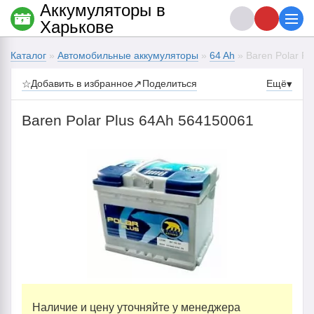
Аккумуляторы в
Харькове
Каталог
»
Автомобильные аккумуляторы
»
64 Ah
» Baren Polar P
☆
Добавить в избранное
↗
Поделиться
Ещё
▾
Baren Polar Plus 64Ah 564150061
Наличие и цену уточняйте у менеджера