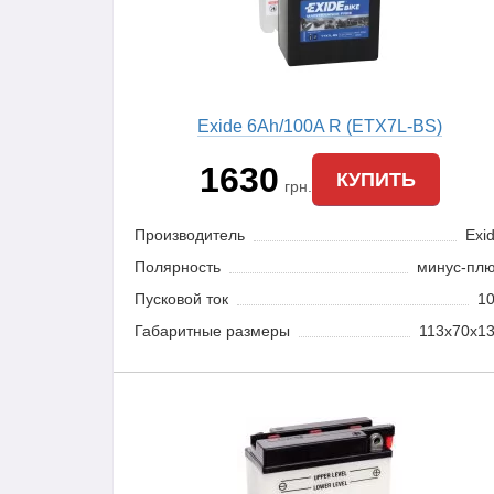
Exide 6Ah/100A R (ETX7L-BS)
1630
КУПИТЬ
грн.
Производитель
Exi
Полярность
минус-пл
Пусковой ток
1
Габаритные размеры
113x70x1