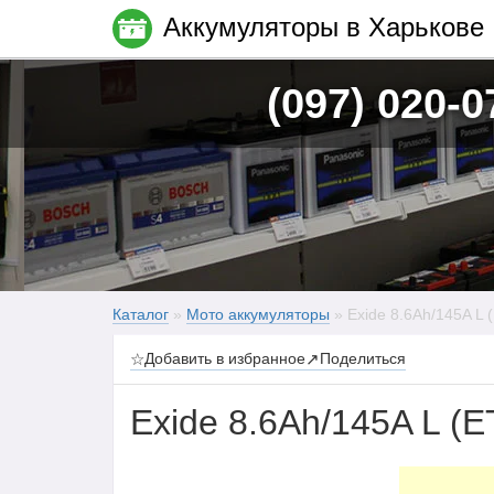
Аккумуляторы в Харькове
(097) 020-0
Каталог
»
Мото аккумуляторы
» Exide 8.6Ah/145A L 
☆
Добавить в избранное
↗
Поделиться
Exide 8.6Ah/145A L (