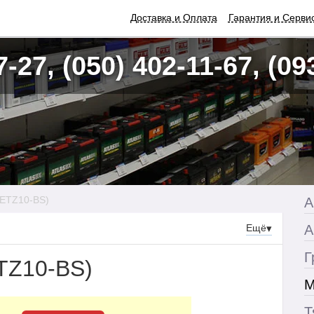
Доставка и Оплата
Гарантия и Серви
7-27, (050) 402-11-67, (09
(ETZ10-BS)
А
Ещё
▾
А
Г
ETZ10-BS)
М
Т