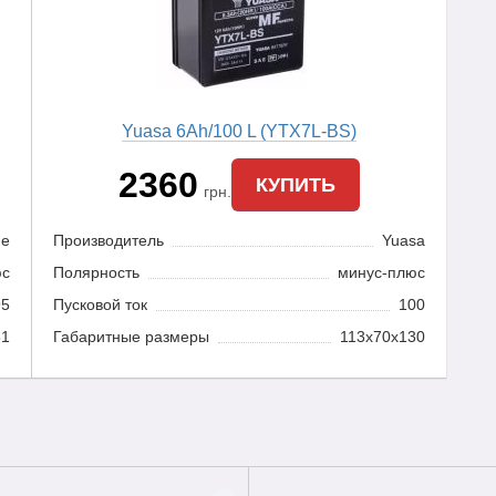
Yuasa 6Ah/100 L (YTX7L-BS)
2360
КУПИТЬ
грн.
de
Производитель
Yuasa
юс
Полярность
минус-плюс
95
Пусковой ток
100
31
Габаритные размеры
113x70x130