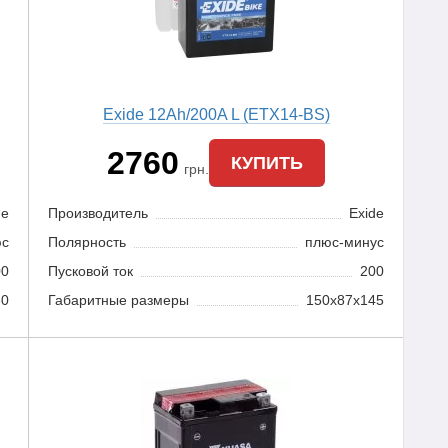
Exide 12Ah/200A L (ETX14-BS)
2760
КУПИТЬ
грн.
de
Производитель
Exide
юс
Полярность
плюс-минус
00
Пусковой ток
200
30
Габаритные размеры
150x87x145