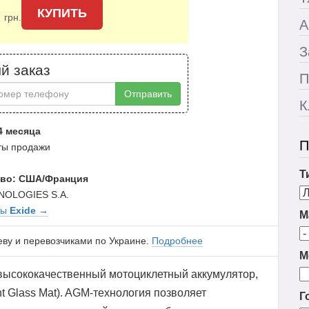
0
КУПИТЬ
грн.
А
З
й заказ
П
Отправить
К
4 месяца
П
аты продажи
Т
во: США/Франция
NOLOGIES S.A.
ры
Exide
→
М
еву и перевозчиками по Украине.
Подробнее
М
высококачественный мотоциклетный аккумулятор,
 Glass Mat). AGM-технология позволяет
Г