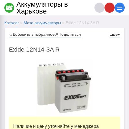
Аккумуляторы в
Харькове
Каталог
»
Мото аккумуляторы
» Exide 12N14-3A R
☆
Добавить в избранное
↗
Поделиться
Ещё
▾
Exide 12N14-3A R
Наличие и цену уточняйте у менеджера