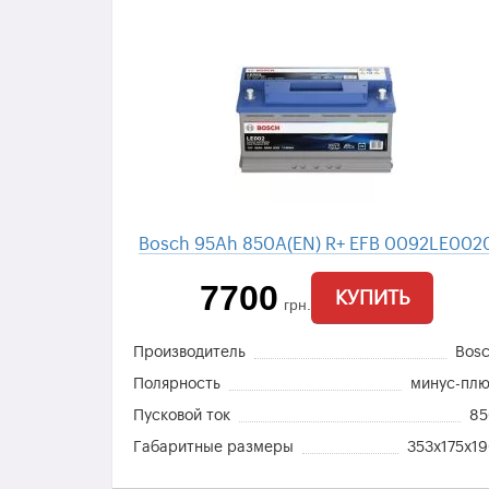
Bosch 95Ah 850A(EN) R+ EFB 0092LE002
7700
КУПИТЬ
грн.
Производитель
Bos
Полярность
минус-пл
Пусковой ток
8
Габаритные размеры
353x175x1