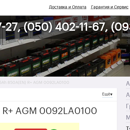
е
Доставка и Оплата
Гарантия и Сервис
-27, (050) 402-11-67, (0
95Ah 850A(EN) R+ AGM 0092LA0100
А
Ещё
▾
А
Г
) R+ AGM 0092LA0100
М
Т