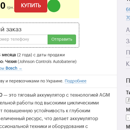
00
КУПИТЬ
грн.
6
7
й заказ
А
Отправить
З
П
4 месяца
(2 года) с даты продажи
о: Чехия
(Johnson Controls Autobaterie)
К
ары
Bosch
→
П
ву и перевозчиками по Украине.
Подробнее
Т
0
— это тяговый аккумулятор с технологией AGM
ительной работы под высокими циклическими
М
т повышенную устойчивость к глубоким
величенный ресурс, что делает аккумулятор
ссиональной техники и оборудования с
М