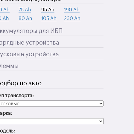
0 Ah
75 Ah
95 Ah
190 Ah
0 Ah
80 Ah
105 Ah
230 Ah
ккумуляторы для ИБП
арядные устройства
усковые устройства
леммы
одбор по авто
ип транспорта:
арка:
одель: