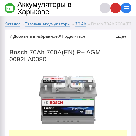
Аккумуляторы в
Харькове
Каталог
»
Тяговые аккумуляторы
»
70 Ah
» Bosch 70Ah 760A(EN)
☆
Добавить в избранное
↗
Поделиться
Ещё
▾
Bosch 70Ah 760A(EN) R+ AGM
0092LA0080